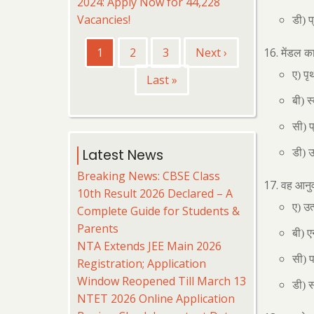
2024: Apply Now for 44,228
Vacancies!
डी) प
Pagination
Current
1
पृष्ठ
2
पृष्ठ
3
Next
Next ›
मेंडल का
page
page
ए) प
Last
Last »
page
बी) स
सी) प
Latest News
डी) उ
Breaking News: CBSE Class
वह आनुवं
10th Result 2026 Declared – A
ए) उत
Complete Guide for Students &
Parents
बी) एन
NTA Extends JEE Main 2026
सी) प
Registration; Application
Window Reopened Till March 13
डी) 
NTET 2026 Online Application