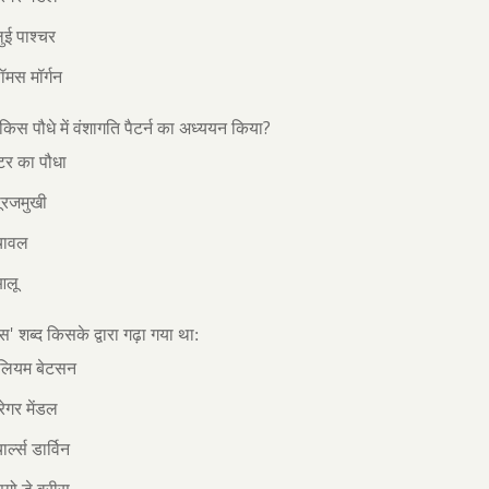
ुई पाश्चर
ॉमस मॉर्गन
?
 किस पौधे में वंशागति पैटर्न का अध्ययन किया
टर का पौधा
ूरजमुखी
चावल
आलू
'
्स
शब्द किसके द्वारा गढ़ा गया था:
िलियम बेटसन
रेगर मेंडल
र्ल्स डार्विन