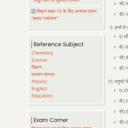
"विद्युत धारा के चुंबकीय प्रभाव"
सी) स
विज्ञान कक्षा 10 के लिए अभ्यास प्रश्न
डी) अप
"हमारा पर्यावरण"
इनमें से
ए) आँ
Reference Subject
बी) ऊ
Chemistry
सी) 
Science
विज्ञान
डी) र
रसायन शास्त्र
Physics
मनुष्यों म
English
X
ए)
Education
बी)
सी) 
Exam Corner
डी) 