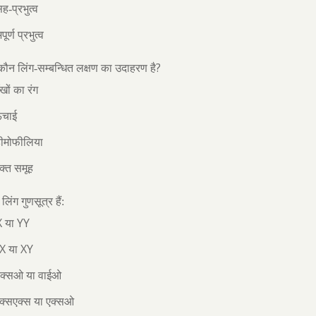
ह-प्रभुत्व
ूर्ण प्रभुत्व
?
 कौन लिंग-सम्बन्धित लक्षण का उदाहरण है
खों का रंग
ंचाई
हीमोफीलिया
क्त समूह
ें लिंग गुणसूत्र हैं:
X
YY
या
XX
XY
या
एक्सओ या वाईओ
एक्सएक्स या एक्सओ