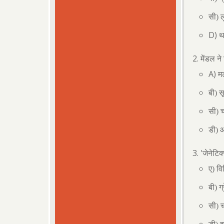
सी) ल
D)
थ
मेंडल ने
A)
म
बी) स
सी) 
डी) 
'
जेनेटिक
ए) व
बी) ग्
सी) चा