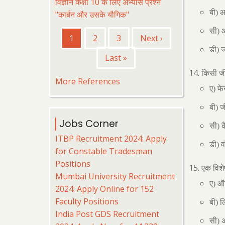
विज्ञान कक्षा 10 के लिए अभ्यास प्रश्न
बी) 
"कार्बन और उसके यौगिक"
Pagination
सी) 
Current
1
पृष्ठ
2
पृष्ठ
3
Next
Next ›
page
page
डी) ज
Last
Last »
page
किसी जी
More References
ए) फे
बी) 
Jobs Corner
सी) क
ITBP Recruitment 2024: Apply
डी) व
for Constable Tradesman
Positions
एक विशेष
Mumbai University Recruitment
ए) ऑ
2024: Apply Online for 152
Faculty Positions
बी) ल
India Post GDS Recruitment
सी) अ