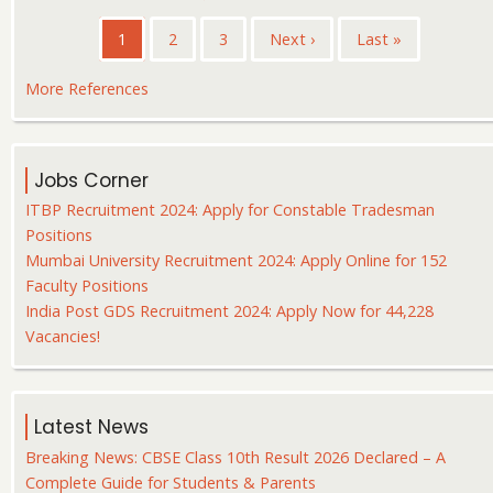
Pagination
Current
1
पृष्ठ
2
पृष्ठ
3
Next
Next ›
Last
Last »
page
page
page
More References
Jobs Corner
ITBP Recruitment 2024: Apply for Constable Tradesman
Positions
Mumbai University Recruitment 2024: Apply Online for 152
Faculty Positions
India Post GDS Recruitment 2024: Apply Now for 44,228
Vacancies!
Latest News
Breaking News: CBSE Class 10th Result 2026 Declared – A
Complete Guide for Students & Parents