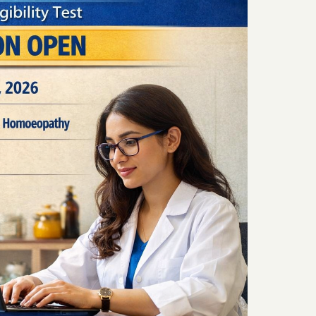
Begins:
Check
Important
Dates,
Eligibility,
Exam
Pattern
and
How
to
Apply