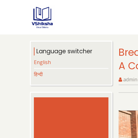
Skip
to
main
content
Bre
Language switcher
English
A C
हिन्दी
admin