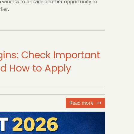
 window to provide another opportunity to
ier.
gins: Check Important
and How to Apply
Read more
about
NTET
2026
Online
Application