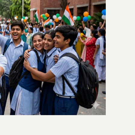
10th
Result
2026
Declared
–
A
Complete
Guide
for
Students
&
Parents