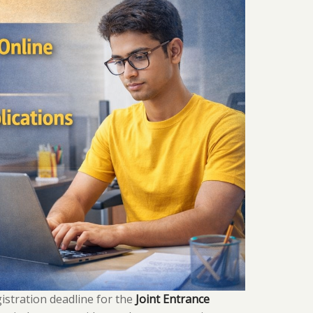
Window
Reopened
Till
March
13
stration deadline for the
Joint Entrance