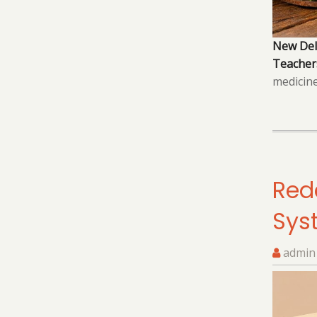
New Del
Teachers
medicine
Red
Sys
admin