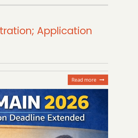
ration; Application
Read more
about
NTA
Extends
JEE
Main
2026
Registration;
Application