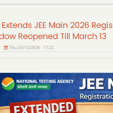
 Extends JEE Main 2026 Regist
dow Reopened Till March 13
Thu, 03/12/2026 - 17:22