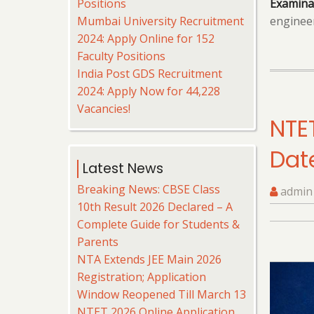
Positions
Examinat
Mumbai University Recruitment
engineer
2024: Apply Online for 152
Faculty Positions
India Post GDS Recruitment
2024: Apply Now for 44,228
Vacancies!
NTE
Date
Latest News
Breaking News: CBSE Class
admin
10th Result 2026 Declared – A
Complete Guide for Students &
Parents
NTA Extends JEE Main 2026
Registration; Application
Window Reopened Till March 13
NTET 2026 Online Application