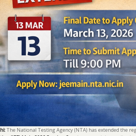
hi:
The National Testing Agency (NTA) has extended the regi