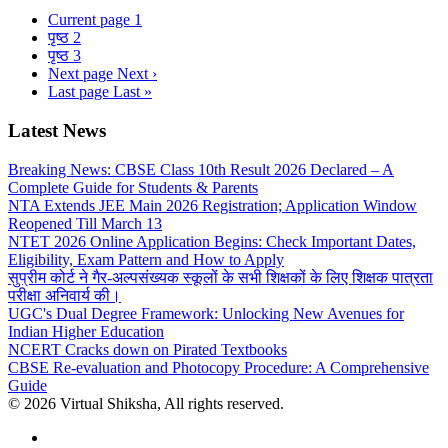
Current page
1
पृष्ठ
2
पृष्ठ
3
Next page
Next ›
Last page
Last »
Latest News
Breaking News: CBSE Class 10th Result 2026 Declared – A
Complete Guide for Students & Parents
NTA Extends JEE Main 2026 Registration; Application Window
Reopened Till March 13
NTET 2026 Online Application Begins: Check Important Dates,
Eligibility, Exam Pattern and How to Apply
सुप्रीम कोर्ट ने गैर-अल्पसंख्यक स्कूलों के सभी शिक्षकों के लिए शिक्षक पात्रता
परीक्षा अनिवार्य की।
UGC's Dual Degree Framework: Unlocking New Avenues for
Indian Higher Education
NCERT Cracks down on Pirated Textbooks
CBSE Re-evaluation and Photocopy Procedure: A Comprehensive
Guide
© 2026 Virtual Shiksha, All rights reserved.