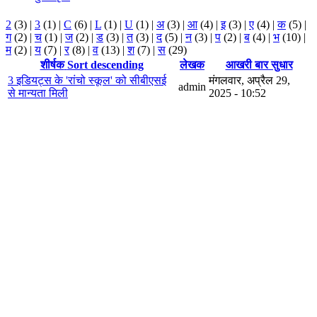
2
(3)
|
3
(1)
|
C
(6)
|
L
(1)
|
U
(1)
|
अ
(3)
|
आ
(4)
|
इ
(3)
|
ए
(4)
|
क
(5)
|
ग
(2)
|
च
(1)
|
ज
(2)
|
ड
(3)
|
त
(3)
|
द
(5)
|
न
(3)
|
प
(2)
|
ब
(4)
|
भ
(10)
|
म
(2)
|
य
(7)
|
र
(8)
|
व
(13)
|
श
(7)
|
स
(29)
शीर्षक
Sort descending
लेखक
आखरी बार सुधार
3 इडियट्स के 'रांचो स्कूल' को सीबीएसई
मंगलवार, अप्रैल 29,
admin
से मान्यता मिली
2025 - 10:52